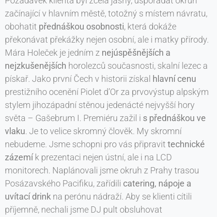
Požadavek klienta byl zcela jasný, uspořádat okruh
začínající v hlavním městě, totožný s místem návratu,
obohatit
přednáškou osobnosti
, která dokáže
překonávat překážky nejen osobní, ale i matky přírody.
Mára Holeček je jedním z
nejúspěšnějších a
nejzkušenějších
horolezců současnosti, skalní lezec a
pískař. Jako první Čech v historii získal
hlavní cenu
prestižního ocenění Piolet d’Or za prvovýstup alpským
stylem jihozápadní stěnou jedenácté nejvyšší hory
světa – Gašebrum I. Premiéru zažil i
s přednáškou ve
vlaku
. Je to velice skromný člověk. My skromní
nebudeme. Jsme schopni pro vás připravit
technické
zázemí
k prezentaci nejen ústní, ale i na LCD
monitorech. Naplánovali jsme okruh z Prahy trasou
Posázavského Pacifiku, zařídili
catering, nápoje a
uvítací drink
na perónu nádraží. Aby se klienti cítili
příjemně, nechali jsme DJ pult obsluhovat