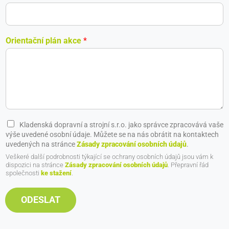
Orientační plán akce
*
C
Kladenská dopravní a strojní s.r.o. jako správce zpracovává vaše
h
výše uvedené osobní údaje. Můžete se na nás obrátit na kontaktech
e
uvedených na stránce
Zásady zpracování osobních údajů
.
c
Veškeré další podrobnosti týkající se ochrany osobních údajů jsou vám k
k
dispozici na stránce
Zásady zpracování osobních údajů
. Přepravní řád
společnosti
ke stažení
.
b
o
x
ODESLAT
e
s
*