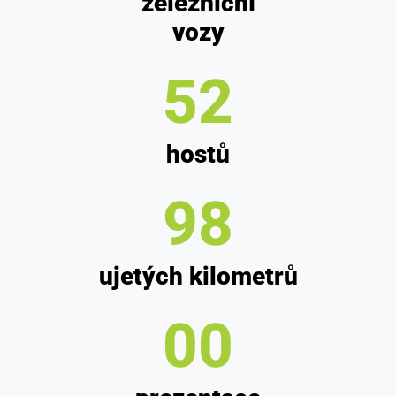
železniční
vozy
68
hostů
130
ujetých kilometrů
0
0