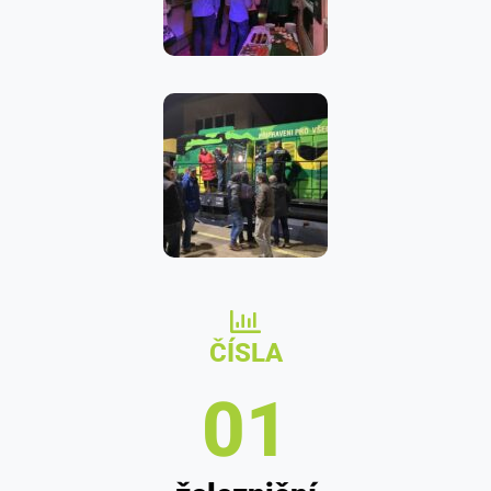
ČÍSLA
0
1