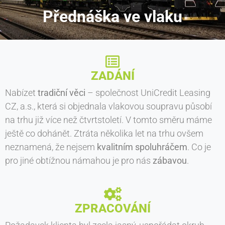
Přednáška ve vlaku
ZADÁNÍ
Nabízet
tradiční věci
– společnost UniCredit Leasing
CZ, a.s., která si objednala vlakovou soupravu působí
na trhu již více než čtvrtstoletí. V tomto směru máme
ještě co dohánět. Ztráta několika let na trhu ovšem
neznamená, že nejsem
kvalitním spoluhráčem
. Co je
pro jiné obtížnou námahou je pro nás
zábavou
.
ZPRACOVÁNÍ