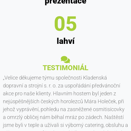
prezentace
0
7
lahví
TESTIMONIÁL
„Velice děkujeme týmu společnosti Kladenská
dopravní a strojní s. r. o. za uspořádání předvánoční
akce pro naše klienty. Hlavním hostem byl jeden z
nejúspěšnějších českých horolezců Mára Holeček, při
jehož vyprávění, pohledu na zasněžené osmitisícovky
a omrzlý obličej nám běhal mráz po zádech. Naštěstí
jsme byli v teple a užívali si výborný catering, obsluhu a