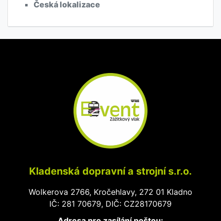
Česká lokalizace
Kladenská dopravní a strojní s.r.o.
Wolkerova 2766, Kročehlavy, 272 01 Kladno
IČ: 281 70679, DIČ: CZ28170679
Adresa pro zasílání poštou: